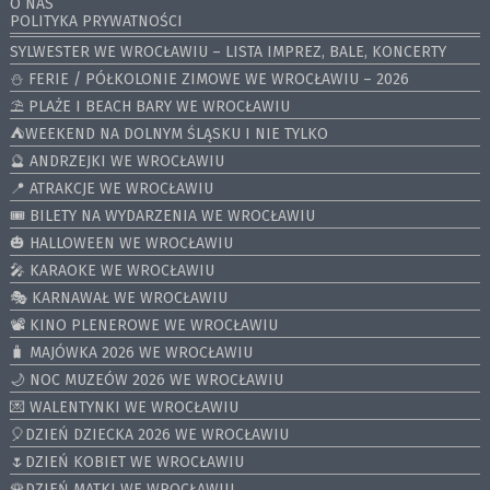
O NAS
POLITYKA PRYWATNOŚCI
SYLWESTER WE WROCŁAWIU – LISTA IMPREZ, BALE, KONCERTY
⛄️ FERIE / PÓŁKOLONIE ZIMOWE WE WROCŁAWIU – 2026
⛱️ PLAŻE I BEACH BARY WE WROCŁAWIU
⛺️WEEKEND NA DOLNYM ŚLĄSKU I NIE TYLKO
🔮 ANDRZEJKI WE WROCŁAWIU
📍 ATRAKCJE WE WROCŁAWIU
🎟️ BILETY NA WYDARZENIA WE WROCŁAWIU
🎃 HALLOWEEN WE WROCŁAWIU
🎤 KARAOKE WE WROCŁAWIU
🎭 KARNAWAŁ WE WROCŁAWIU
📽️ KINO PLENEROWE WE WROCŁAWIU
🧳 MAJÓWKA 2026 WE WROCŁAWIU
🌙 NOC MUZEÓW 2026 WE WROCŁAWIU
💌 WALENTYNKI WE WROCŁAWIU
🎈DZIEŃ DZIECKA 2026 WE WROCŁAWIU
🌷DZIEŃ KOBIET WE WROCŁAWIU
🌹DZIEŃ MATKI WE WROCŁAWIU