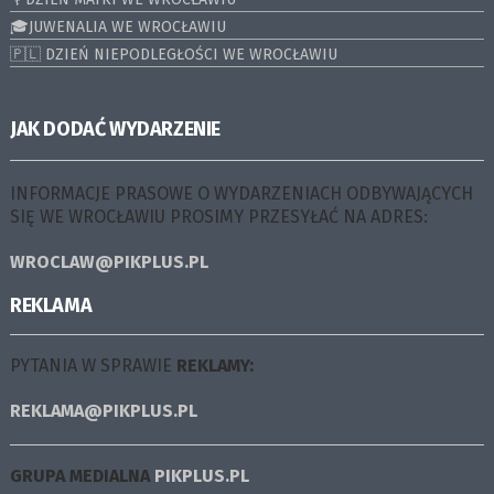
🎓JUWENALIA WE WROCŁAWIU
🇵🇱 DZIEŃ NIEPODLEGŁOŚCI WE WROCŁAWIU
JAK DODAĆ WYDARZENIE
INFORMACJE PRASOWE O WYDARZENIACH ODBYWAJĄCYCH
SIĘ WE WROCŁAWIU PROSIMY PRZESYŁAĆ NA ADRES:
WROCLAW@PIKPLUS.PL
REKLAMA
PYTANIA W SPRAWIE
REKLAMY:
REKLAMA@PIKPLUS.PL
GRUPA MEDIALNA
PIKPLUS.PL