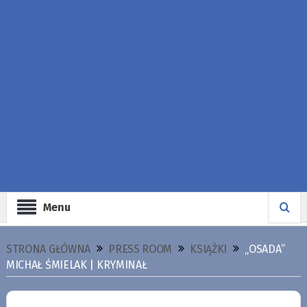
Menu
STRONA GŁÓWNA
PRESS ROOM
KSIĄŻKI
„OSADA”
MICHAŁ ŚMIELAK | KRYMINAŁ