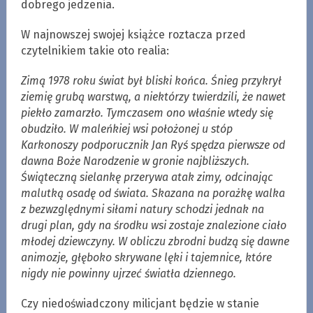
dobrego jedzenia.
W najnowszej swojej książce roztacza przed
czytelnikiem takie oto realia:
Zimą 1978 roku świat był bliski końca. Śnieg przykrył
ziemię grubą warstwą, a niektórzy twierdzili, że nawet
piekło zamarzło. Tymczasem ono właśnie wtedy się
obudziło. W maleńkiej wsi położonej u stóp
Karkonoszy podporucznik Jan Ryś spędza pierwsze od
dawna Boże Narodzenie w gronie najbliższych.
Świąteczną sielankę przerywa atak zimy, odcinając
malutką osadę od świata. Skazana na porażkę walka
z bezwzględnymi siłami natury schodzi jednak na
drugi plan, gdy na środku wsi zostaje znalezione ciało
młodej dziewczyny. W obliczu zbrodni budzą się dawne
animozje, głęboko skrywane lęki i tajemnice, które
nigdy nie powinny ujrzeć światła dziennego.
Czy niedoświadczony milicjant będzie w stanie