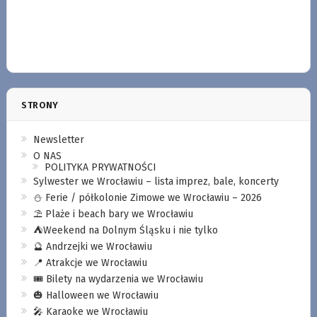
STRONY
Newsletter
O NAS
POLITYKA PRYWATNOŚCI
Sylwester we Wrocławiu – lista imprez, bale, koncerty
⛄️ Ferie / półkolonie Zimowe we Wrocławiu – 2026
⛱️ Plaże i beach bary we Wrocławiu
⛺️Weekend na Dolnym Śląsku i nie tylko
🔮 Andrzejki we Wrocławiu
📍 Atrakcje we Wrocławiu
🎟️ Bilety na wydarzenia we Wrocławiu
🎃 Halloween we Wrocławiu
🎤 Karaoke we Wrocławiu