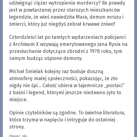
udźwignąć ciężar wytropienia mordercy? Ile prawdy
jest w powtarzanej przez starszych mieszkańców
legendzie, że wieś nawiedziła Mara, demon mrozu i
śmierci, który już niegdyś zebrał krwawe żniwo?
Czterdzieści lat po tamtych wydarzeniach policjanci
z Archiwum X wzywają emerytowanego Jana Rysia na
przesłuchanie dotyczące zbrodni z 1978 roku, tym
samym budząc uśpione demony.
Michał Śmielak kolejny raz buduje duszną
atmosferę małej społeczności, pokazując, że zło
nigdy nie śpi… Całość ubiera w tajemnicze „postaci”
z baśni i legend, którymi jeszcze niedawno żyło to
miejsce.
Opinie czytelników są zgodne. To świetna literatura,
która trzyma w napięciu i intryguje do ostatniej
strony.
Oprac. do.