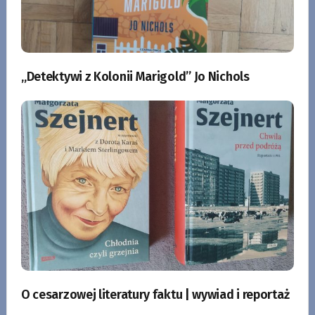
„Detektywi z Kolonii Marigold” Jo Nichols
O cesarzowej literatury faktu | wywiad i reportaż