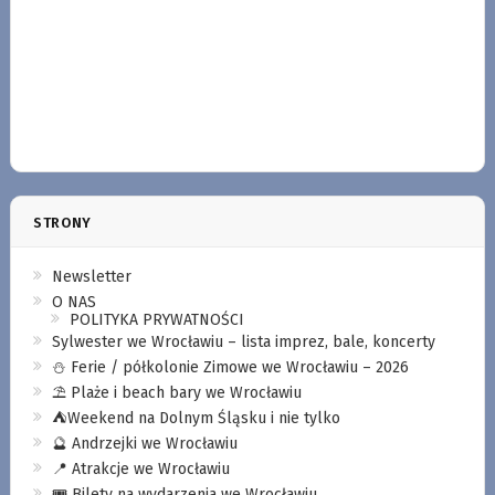
STRONY
Newsletter
O NAS
POLITYKA PRYWATNOŚCI
Sylwester we Wrocławiu – lista imprez, bale, koncerty
⛄️ Ferie / półkolonie Zimowe we Wrocławiu – 2026
⛱️ Plaże i beach bary we Wrocławiu
⛺️Weekend na Dolnym Śląsku i nie tylko
🔮 Andrzejki we Wrocławiu
📍 Atrakcje we Wrocławiu
🎟️ Bilety na wydarzenia we Wrocławiu