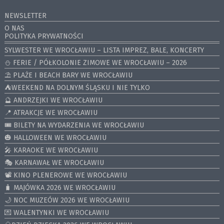
NEWSLETTER
O NAS
POLITYKA PRYWATNOŚCI
SYLWESTER WE WROCŁAWIU – LISTA IMPREZ, BALE, KONCERTY
⛄️ FERIE / PÓŁKOLONIE ZIMOWE WE WROCŁAWIU – 2026
⛱️ PLAŻE I BEACH BARY WE WROCŁAWIU
⛺️WEEKEND NA DOLNYM ŚLĄSKU I NIE TYLKO
🔮 ANDRZEJKI WE WROCŁAWIU
📍 ATRAKCJE WE WROCŁAWIU
🎟️ BILETY NA WYDARZENIA WE WROCŁAWIU
🎃 HALLOWEEN WE WROCŁAWIU
🎤 KARAOKE WE WROCŁAWIU
🎭 KARNAWAŁ WE WROCŁAWIU
📽️ KINO PLENEROWE WE WROCŁAWIU
🧳 MAJÓWKA 2026 WE WROCŁAWIU
🌙 NOC MUZEÓW 2026 WE WROCŁAWIU
💌 WALENTYNKI WE WROCŁAWIU