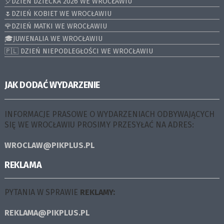
🎈DZIEŃ DZIECKA 2026 WE WROCŁAWIU
🌷DZIEŃ KOBIET WE WROCŁAWIU
🌹DZIEŃ MATKI WE WROCŁAWIU
🎓JUWENALIA WE WROCŁAWIU
🇵🇱 DZIEŃ NIEPODLEGŁOŚCI WE WROCŁAWIU
JAK DODAĆ WYDARZENIE
INFORMACJE PRASOWE O WYDARZENIACH ODBYWAJĄCYCH
SIĘ WE WROCŁAWIU PROSIMY PRZESYŁAĆ NA ADRES:
WROCLAW@PIKPLUS.PL
REKLAMA
PYTANIA W SPRAWIE
REKLAMY:
REKLAMA@PIKPLUS.PL