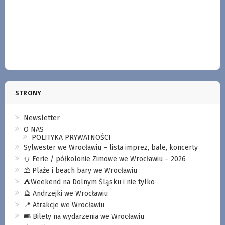
STRONY
Newsletter
O NAS
POLITYKA PRYWATNOŚCI
Sylwester we Wrocławiu – lista imprez, bale, koncerty
⛄️ Ferie / półkolonie Zimowe we Wrocławiu – 2026
⛱️ Plaże i beach bary we Wrocławiu
⛺️Weekend na Dolnym Śląsku i nie tylko
🔮 Andrzejki we Wrocławiu
📍 Atrakcje we Wrocławiu
🎟️ Bilety na wydarzenia we Wrocławiu