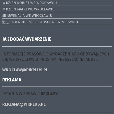
🌷DZIEŃ KOBIET WE WROCŁAWIU
🌹DZIEŃ MATKI WE WROCŁAWIU
🎓JUWENALIA WE WROCŁAWIU
🇵🇱 DZIEŃ NIEPODLEGŁOŚCI WE WROCŁAWIU
JAK DODAĆ WYDARZENIE
INFORMACJE PRASOWE O WYDARZENIACH ODBYWAJĄCYCH
SIĘ WE WROCŁAWIU PROSIMY PRZESYŁAĆ NA ADRES:
WROCLAW@PIKPLUS.PL
REKLAMA
PYTANIA W SPRAWIE
REKLAMY:
REKLAMA@PIKPLUS.PL