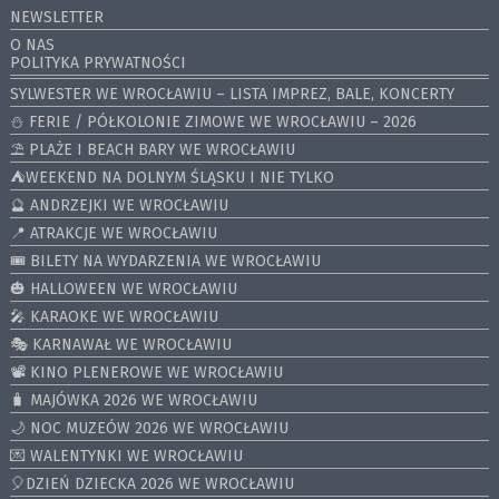
NEWSLETTER
O NAS
POLITYKA PRYWATNOŚCI
SYLWESTER WE WROCŁAWIU – LISTA IMPREZ, BALE, KONCERTY
⛄️ FERIE / PÓŁKOLONIE ZIMOWE WE WROCŁAWIU – 2026
⛱️ PLAŻE I BEACH BARY WE WROCŁAWIU
⛺️WEEKEND NA DOLNYM ŚLĄSKU I NIE TYLKO
🔮 ANDRZEJKI WE WROCŁAWIU
📍 ATRAKCJE WE WROCŁAWIU
🎟️ BILETY NA WYDARZENIA WE WROCŁAWIU
🎃 HALLOWEEN WE WROCŁAWIU
🎤 KARAOKE WE WROCŁAWIU
🎭 KARNAWAŁ WE WROCŁAWIU
📽️ KINO PLENEROWE WE WROCŁAWIU
🧳 MAJÓWKA 2026 WE WROCŁAWIU
🌙 NOC MUZEÓW 2026 WE WROCŁAWIU
💌 WALENTYNKI WE WROCŁAWIU
🎈DZIEŃ DZIECKA 2026 WE WROCŁAWIU