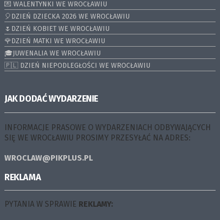
💌 WALENTYNKI WE WROCŁAWIU
🎈DZIEŃ DZIECKA 2026 WE WROCŁAWIU
🌷DZIEŃ KOBIET WE WROCŁAWIU
🌹DZIEŃ MATKI WE WROCŁAWIU
🎓JUWENALIA WE WROCŁAWIU
🇵🇱 DZIEŃ NIEPODLEGŁOŚCI WE WROCŁAWIU
JAK DODAĆ WYDARZENIE
INFORMACJE PRASOWE O WYDARZENIACH ODBYWAJĄCYCH
SIĘ WE WROCŁAWIU PROSIMY PRZESYŁAĆ NA ADRES:
WROCLAW@PIKPLUS.PL
REKLAMA
PYTANIA W SPRAWIE
REKLAMY: