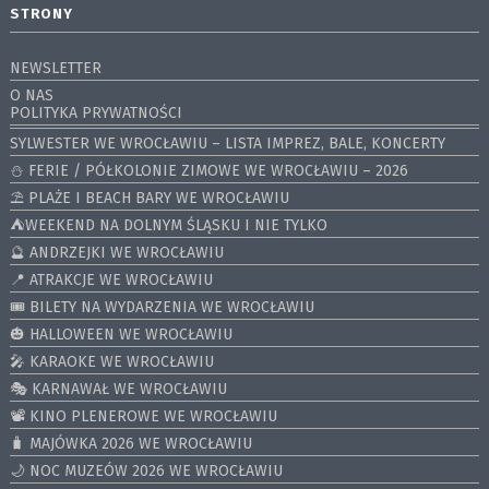
STRONY
NEWSLETTER
O NAS
POLITYKA PRYWATNOŚCI
SYLWESTER WE WROCŁAWIU – LISTA IMPREZ, BALE, KONCERTY
⛄️ FERIE / PÓŁKOLONIE ZIMOWE WE WROCŁAWIU – 2026
⛱️ PLAŻE I BEACH BARY WE WROCŁAWIU
⛺️WEEKEND NA DOLNYM ŚLĄSKU I NIE TYLKO
🔮 ANDRZEJKI WE WROCŁAWIU
📍 ATRAKCJE WE WROCŁAWIU
🎟️ BILETY NA WYDARZENIA WE WROCŁAWIU
🎃 HALLOWEEN WE WROCŁAWIU
🎤 KARAOKE WE WROCŁAWIU
🎭 KARNAWAŁ WE WROCŁAWIU
📽️ KINO PLENEROWE WE WROCŁAWIU
🧳 MAJÓWKA 2026 WE WROCŁAWIU
🌙 NOC MUZEÓW 2026 WE WROCŁAWIU