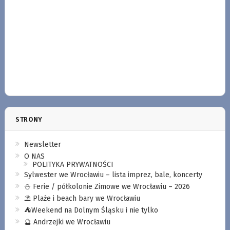
STRONY
Newsletter
O NAS
POLITYKA PRYWATNOŚCI
Sylwester we Wrocławiu – lista imprez, bale, koncerty
⛄️ Ferie / półkolonie Zimowe we Wrocławiu – 2026
⛱️ Plaże i beach bary we Wrocławiu
⛺️Weekend na Dolnym Śląsku i nie tylko
🔮 Andrzejki we Wrocławiu