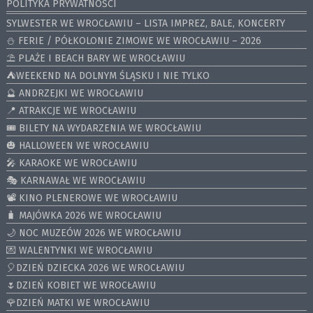
POLITYKA PRYWATNOŚCI
SYLWESTER WE WROCŁAWIU – LISTA IMPREZ, BALE, KONCERTY
⛄️ FERIE / PÓŁKOLONIE ZIMOWE WE WROCŁAWIU – 2026
⛱️ PLAŻE I BEACH BARY WE WROCŁAWIU
⛺️WEEKEND NA DOLNYM ŚLĄSKU I NIE TYLKO
🔮 ANDRZEJKI WE WROCŁAWIU
📍 ATRAKCJE WE WROCŁAWIU
🎟️ BILETY NA WYDARZENIA WE WROCŁAWIU
🎃 HALLOWEEN WE WROCŁAWIU
🎤 KARAOKE WE WROCŁAWIU
🎭 KARNAWAŁ WE WROCŁAWIU
📽️ KINO PLENEROWE WE WROCŁAWIU
🧳 MAJÓWKA 2026 WE WROCŁAWIU
🌙 NOC MUZEÓW 2026 WE WROCŁAWIU
💌 WALENTYNKI WE WROCŁAWIU
🎈DZIEŃ DZIECKA 2026 WE WROCŁAWIU
🌷DZIEŃ KOBIET WE WROCŁAWIU
🌹DZIEŃ MATKI WE WROCŁAWIU