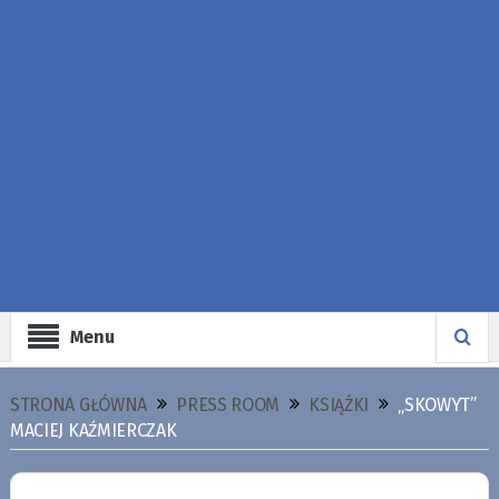
Menu
STRONA GŁÓWNA
PRESS ROOM
KSIĄŻKI
„SKOWYT”
MACIEJ KAŹMIERCZAK