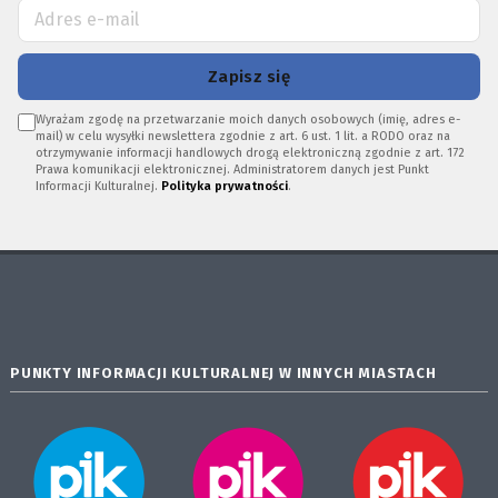
Zapisz się
Wyrażam zgodę na przetwarzanie moich danych osobowych (imię, adres e-
mail) w celu wysyłki newslettera zgodnie z art. 6 ust. 1 lit. a RODO oraz na
otrzymywanie informacji handlowych drogą elektroniczną zgodnie z art. 172
Prawa komunikacji elektronicznej. Administratorem danych jest Punkt
Informacji Kulturalnej.
Polityka prywatności
.
PUNKTY INFORMACJI KULTURALNEJ W INNYCH MIASTACH