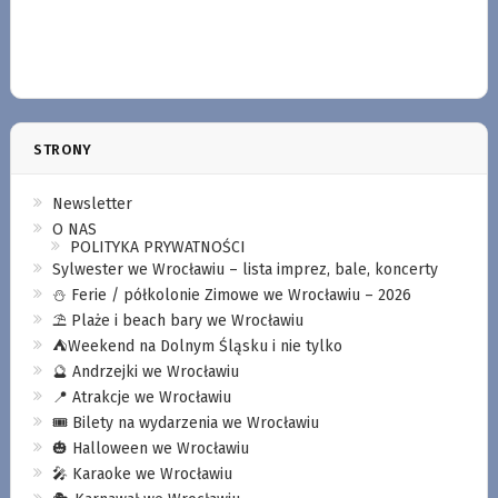
STRONY
Newsletter
O NAS
POLITYKA PRYWATNOŚCI
Sylwester we Wrocławiu – lista imprez, bale, koncerty
⛄️ Ferie / półkolonie Zimowe we Wrocławiu – 2026
⛱️ Plaże i beach bary we Wrocławiu
⛺️Weekend na Dolnym Śląsku i nie tylko
🔮 Andrzejki we Wrocławiu
📍 Atrakcje we Wrocławiu
🎟️ Bilety na wydarzenia we Wrocławiu
🎃 Halloween we Wrocławiu
🎤 Karaoke we Wrocławiu