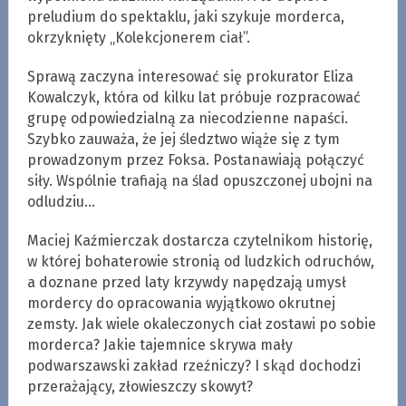
preludium do spektaklu, jaki szykuje morderca,
okrzyknięty „Kolekcjonerem ciał”.
Sprawą zaczyna interesować się prokurator Eliza
Kowalczyk, która od kilku lat próbuje rozpracować
grupę odpowiedzialną za niecodzienne napaści.
Szybko zauważa, że jej śledztwo wiąże się z tym
prowadzonym przez Foksa. Postanawiają połączyć
siły. Wspólnie trafiają na ślad opuszczonej ubojni na
odludziu…
Maciej Kaźmierczak dostarcza czytelnikom historię,
w której bohaterowie stronią od ludzkich odruchów,
a doznane przed laty krzywdy napędzają umysł
mordercy do opracowania wyjątkowo okrutnej
zemsty. Jak wiele okaleczonych ciał zostawi po sobie
morderca? Jakie tajemnice skrywa mały
podwarszawski zakład rzeźniczy? I skąd dochodzi
przerażający, złowieszczy skowyt?