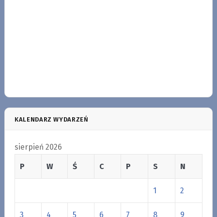
KALENDARZ WYDARZEŃ
sierpień 2026
P
W
Ś
C
P
S
N
1
2
3
4
5
6
7
8
9