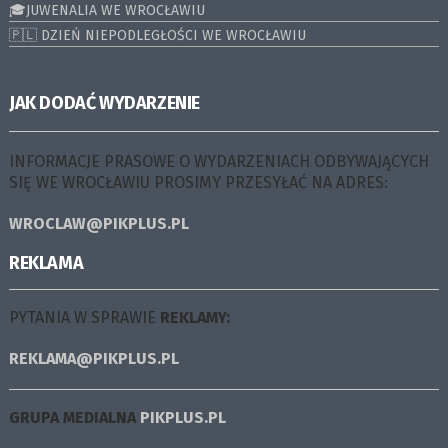
🎓JUWENALIA WE WROCŁAWIU
🇵🇱 DZIEŃ NIEPODLEGŁOŚCI WE WROCŁAWIU
JAK DODAĆ WYDARZENIE
INFORMACJE PRASOWE O WYDARZENIACH ODBYWAJĄCYCH
SIĘ WE WROCŁAWIU PROSIMY PRZESYŁAĆ NA ADRES:
WROCLAW@PIKPLUS.PL
REKLAMA
PYTANIA W SPRAWIE
REKLAMY:
REKLAMA@PIKPLUS.PL
GRUPA MEDIALNA
PIKPLUS.PL