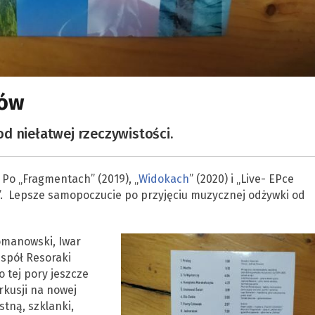
ków
d niełatwej rzeczywistości.
 Po „Fragmentach” (2019), „
Widokach
” (2020) i „Live- EPce
y”. Lepsze samopoczucie po przyjęciu muzycznej odżywki od
Romanowski, Iwar
espół Resoraki
 tej pory jeszcze
rkusji na nowej
stną, szklanki,