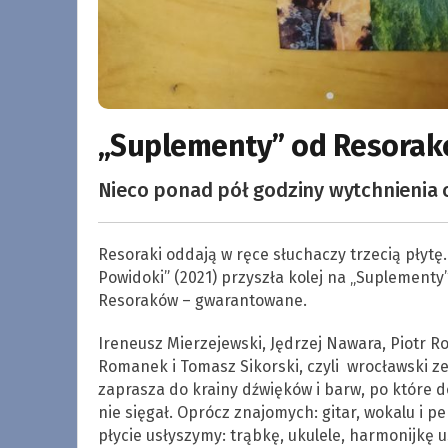
„Suplementy” od Resora
Nieco ponad pół godziny wytchnienia o
Resoraki oddają w ręce słuchaczy trzecią płytę.
Powidoki” (2021) przyszła kolej na „Suplement
Resoraków – gwarantowane.
Ireneusz Mierzejewski, Jędrzej Nawara, Piotr 
Romanek i Tomasz Sikorski, czyli wrocławski z
zaprasza do krainy dźwięków i barw, po które do
nie sięgał. Oprócz znajomych: gitar, wokalu i pe
płycie usłyszymy: trąbkę, ukulele, harmonijkę u