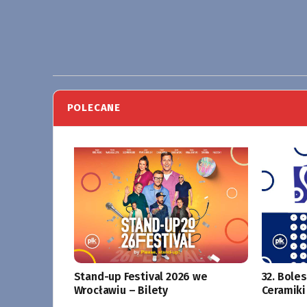
POLECANE
Stand-up Festival 2026 we
32. Bole
Wrocławiu – Bilety
Ceramiki