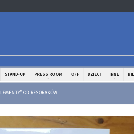
STAND-UP
PRESS ROOM
OFF
DZIECI
INNE
BI
PLEMENTY” OD RESORAKÓW