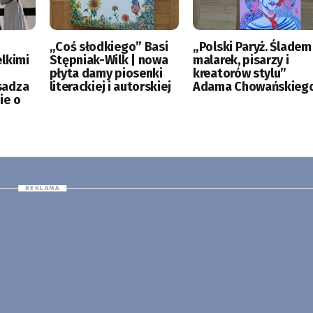
„Coś słodkiego” Basi
„Polski Paryż. Śladem
lkimi
Stępniak-Wilk | nowa
malarek, pisarzy i
płyta damy piosenki
kreatorów stylu”
sadza
literackiej i autorskiej
Adama Chowańskieg
ie o