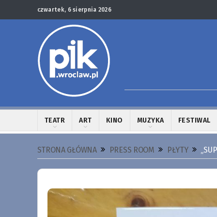
czwartek, 6 sierpnia 2026
TEATR
ART
KINO
MUZYKA
FESTIWAL
STRONA GŁÓWNA
PRESS ROOM
PŁYTY
„SU