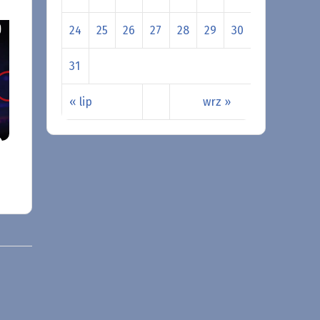
24
25
26
27
28
29
30
31
« lip
wrz »