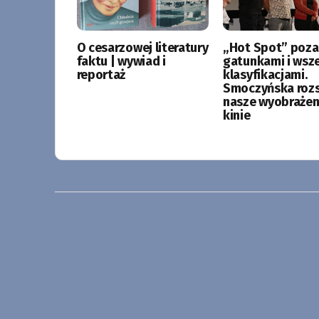
O cesarzowej literatury
„Hot Spot” poza
faktu | wywiad i
gatunkami i wsze
reportaż
klasyfikacjami.
Smoczyńska roz
nasze wyobrażen
kinie