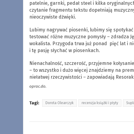
patelnie, garnki, pedał steel i kilka oryginalnyc
czytanie fragmentu tekstu dopełniają muzyczny
nieoczywiste dźwięki.
Lubimy nagrywać piosenki, lubimy się spotykać
testować różne muzyczne pomysły – zdradza J
wokalista. Przygoda trwa już ponad pięć lat i n
i tę pasję słychać w piosenkach.
Nienachalność, szczerość, przyjemne kołysanie,
– to wszystko i dużo więcej znajdziemy na pre
niełatwej rzeczywistości – zapowiadają Resoraki
oprac.do.
Tagi:
Dorota Olearczyk
recenzja książki i płyty
Supl