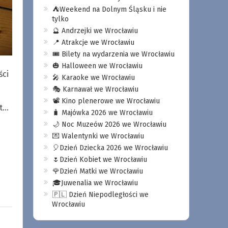
⛺️Weekend na Dolnym Śląsku i nie
tylko
🔮 Andrzejki we Wrocławiu
📍 Atrakcje we Wrocławiu
🎟️ Bilety na wydarzenia we Wrocławiu
🎃 Halloween we Wrocławiu
ści
🎤 Karaoke we Wrocławiu
🎭 Karnawał we Wrocławiu
📽️ Kino plenerowe we Wrocławiu
at…
🧳 Majówka 2026 we Wrocławiu
🌙 Noc Muzeów 2026 we Wrocławiu
💌 Walentynki we Wrocławiu
🎈Dzień Dziecka 2026 we Wrocławiu
🌷Dzień Kobiet we Wrocławiu
🌹Dzień Matki we Wrocławiu
🎓Juwenalia we Wrocławiu
🇵🇱 Dzień Niepodległości we
Wrocławiu