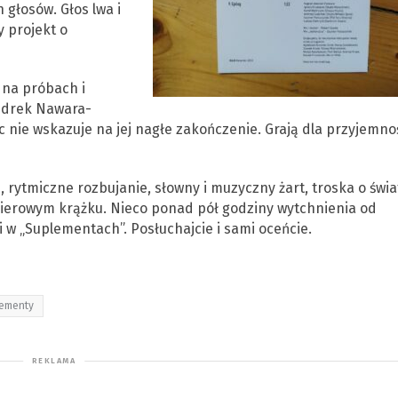
h głosów. Głos lwa i
 projekt o
 na próbach i
ędrek Nawara-
ic nie wskazuje na jej nagłe zakończenie. Grają dla przyjemno
 rytmiczne rozbujanie, słowny i muzyczny żart, troska o świ
mierowym krążku. Nieco ponad pół godziny wytchnienia od
 w „Suplementach”. Posłuchajcie i sami oceńcie.
ementy