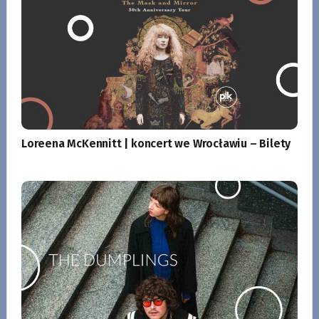
Loreena McKennitt | koncert we Wrocławiu – Bilety