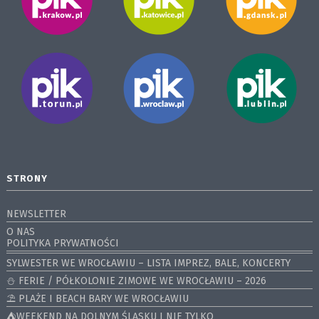
STRONY
NEWSLETTER
O NAS
POLITYKA PRYWATNOŚCI
SYLWESTER WE WROCŁAWIU – LISTA IMPREZ, BALE, KONCERTY
⛄️ FERIE / PÓŁKOLONIE ZIMOWE WE WROCŁAWIU – 2026
⛱️ PLAŻE I BEACH BARY WE WROCŁAWIU
⛺️WEEKEND NA DOLNYM ŚLĄSKU I NIE TYLKO