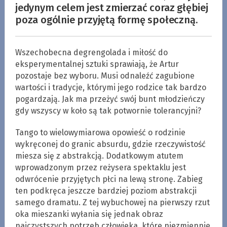
jedynym celem jest zmierzać coraz głębiej
poza ogólnie przyjętą formę społeczną.
Wszechobecna degrengolada i miłość do
eksperymentalnej sztuki sprawiają, że Artur
pozostaje bez wyboru. Musi odnaleźć zagubione
wartości i tradycje, którymi jego rodzice tak bardzo
pogardzają. Jak ma przeżyć swój bunt młodzieńczy
gdy wszyscy w koło są tak potwornie tolerancyjni?
Tango to wielowymiarowa opowieść o rodzinie
wykręconej do granic absurdu, gdzie rzeczywistość
miesza się z abstrakcją. Dodatkowym atutem
wprowadzonym przez reżysera spektaklu jest
odwrócenie przyjętych płci na lewą stronę. Zabieg
ten podkręca jeszcze bardziej poziom abstrakcji
samego dramatu. Z tej wybuchowej na pierwszy rzut
oka mieszanki wyłania się jednak obraz
najczystszych potrzeb człowieka, które niezmiennie