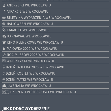
🔮 ANDRZEJKI WE WROCŁAWIU
📍 ATRAKCJE WE WROCŁAWIU
🎟️ BILETY NA WYDARZENIA WE WROCŁAWIU
🎃 HALLOWEEN WE WROCŁAWIU
🎤 KARAOKE WE WROCŁAWIU
🎭 KARNAWAŁ WE WROCŁAWIU
📽️ KINO PLENEROWE WE WROCŁAWIU
🧳 MAJÓWKA 2026 WE WROCŁAWIU
🌙 NOC MUZEÓW 2026 WE WROCŁAWIU
💌 WALENTYNKI WE WROCŁAWIU
🎈DZIEŃ DZIECKA 2026 WE WROCŁAWIU
🌷DZIEŃ KOBIET WE WROCŁAWIU
🌹DZIEŃ MATKI WE WROCŁAWIU
🎓JUWENALIA WE WROCŁAWIU
🇵🇱 DZIEŃ NIEPODLEGŁOŚCI WE WROCŁAWIU
JAK DODAĆ WYDARZENIE