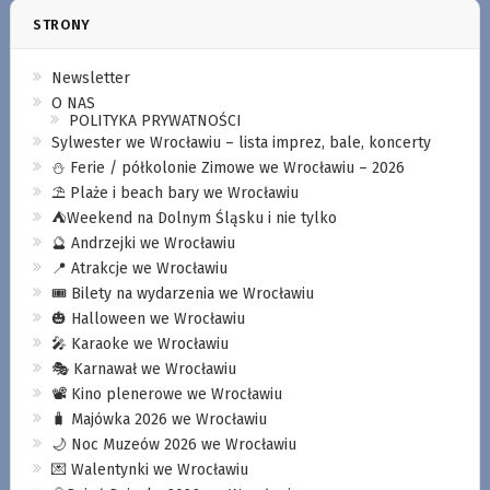
STRONY
Newsletter
O NAS
POLITYKA PRYWATNOŚCI
Sylwester we Wrocławiu – lista imprez, bale, koncerty
⛄️ Ferie / półkolonie Zimowe we Wrocławiu – 2026
⛱️ Plaże i beach bary we Wrocławiu
⛺️Weekend na Dolnym Śląsku i nie tylko
🔮 Andrzejki we Wrocławiu
📍 Atrakcje we Wrocławiu
🎟️ Bilety na wydarzenia we Wrocławiu
🎃 Halloween we Wrocławiu
🎤 Karaoke we Wrocławiu
🎭 Karnawał we Wrocławiu
📽️ Kino plenerowe we Wrocławiu
🧳 Majówka 2026 we Wrocławiu
🌙 Noc Muzeów 2026 we Wrocławiu
💌 Walentynki we Wrocławiu