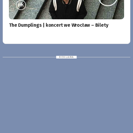
The Dumplings | koncert we Wrocław – Bilety