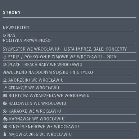
STRONY
NEWSLETTER
O NAS
POLITYKA PRYWATNOŚCI
SYLWESTER WE WROCŁAWIU – LISTA IMPREZ, BALE, KONCERTY
⛄️ FERIE / PÓŁKOLONIE ZIMOWE WE WROCŁAWIU – 2026
⛱️ PLAŻE I BEACH BARY WE WROCŁAWIU
⛺️WEEKEND NA DOLNYM ŚLĄSKU I NIE TYLKO
🔮 ANDRZEJKI WE WROCŁAWIU
📍 ATRAKCJE WE WROCŁAWIU
🎟️ BILETY NA WYDARZENIA WE WROCŁAWIU
🎃 HALLOWEEN WE WROCŁAWIU
🎤 KARAOKE WE WROCŁAWIU
🎭 KARNAWAŁ WE WROCŁAWIU
📽️ KINO PLENEROWE WE WROCŁAWIU
🧳 MAJÓWKA 2026 WE WROCŁAWIU