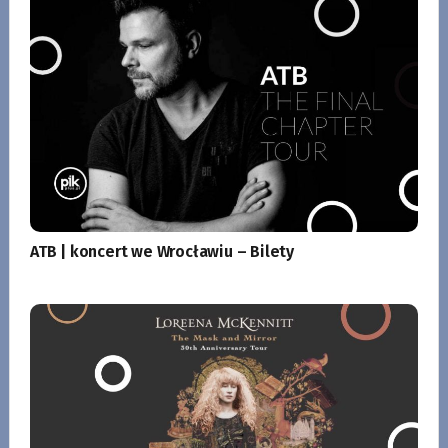
ATB | koncert we Wrocławiu – Bilety