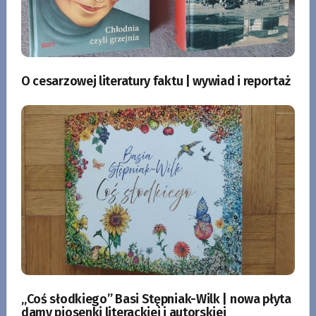
O cesarzowej literatury faktu | wywiad i reportaż
„Coś słodkiego” Basi Stępniak-Wilk | nowa płyta
damy piosenki literackiej i autorskiej