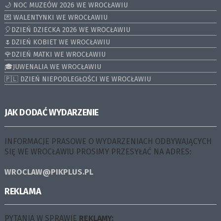
🌙 NOC MUZEÓW 2026 WE WROCŁAWIU
💌 WALENTYNKI WE WROCŁAWIU
🎈DZIEŃ DZIECKA 2026 WE WROCŁAWIU
🌷DZIEŃ KOBIET WE WROCŁAWIU
🌹DZIEŃ MATKI WE WROCŁAWIU
🎓JUWENALIA WE WROCŁAWIU
🇵🇱 DZIEŃ NIEPODLEGŁOŚCI WE WROCŁAWIU
JAK DODAĆ WYDARZENIE
INFORMACJE PRASOWE O WYDARZENIACH ODBYWAJĄCYCH
SIĘ WE WROCŁAWIU PROSIMY PRZESYŁAĆ NA ADRES:
WROCLAW@PIKPLUS.PL
REKLAMA
PYTANIA W SPRAWIE
REKLAMY: