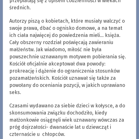
przeplatają się z opisem codzienności w wiekach
średnich.
Autorzy piszą o kobietach, które musiały walczyć o
swoje prawa, dbać o ognisko domowe, a na temat
ich ciała najwięcej do powiedzenia mieli… księża.
Cały obszerny rozdział poświęcają zawieraniu
małżeństw. Jak wiadomo, miłość nie była
powszechnie uznawanym motywem pobierania się.
Kościół oficjalnie akceptował dwa powody:
prokreację i dążenie do ograniczenia stosunków
pozamałżeńskich. Kościół uznawał się także za
powołany do oceniania pozycji, w jakich uprawiano
seks.
Czasami wydawano za siebie dzieci w kołysce, a do
skonsumowania związku dochodziło, kiedy
małżonkowie osiągnęli wiek uznawany wówczas za
próg dojrzałości- dwanaście lat u dziewcząt i
czternaście u chłopców.