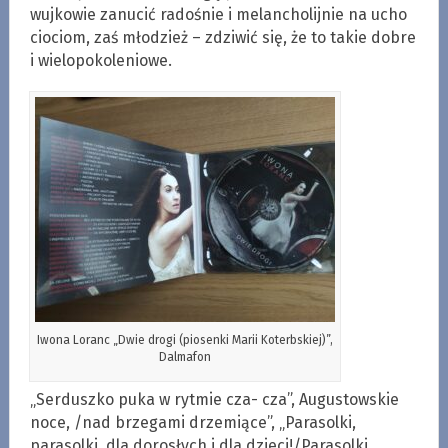
wujkowie zanucić radośnie i melancholijnie na ucho
ciociom, zaś młodzież – zdziwić się, że to takie dobre
i wielopokoleniowe.
Iwona Loranc „Dwie drogi (piosenki Marii Koterbskiej)”,
Dalmafon
„Serduszko puka w rytmie cza- cza”, Augustowskie
noce, /nad brzegami drzemiące”, „Parasolki,
parasolki, dla dorosłych i dla dzieci!/Parasolki,