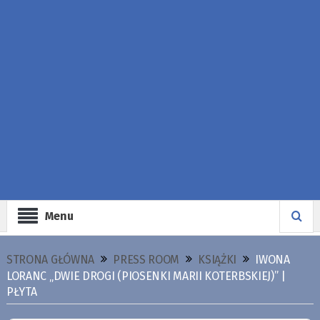
Menu
STRONA GŁÓWNA
PRESS ROOM
KSIĄŻKI
IWONA
LORANC „DWIE DROGI (PIOSENKI MARII KOTERBSKIEJ)” |
PŁYTA