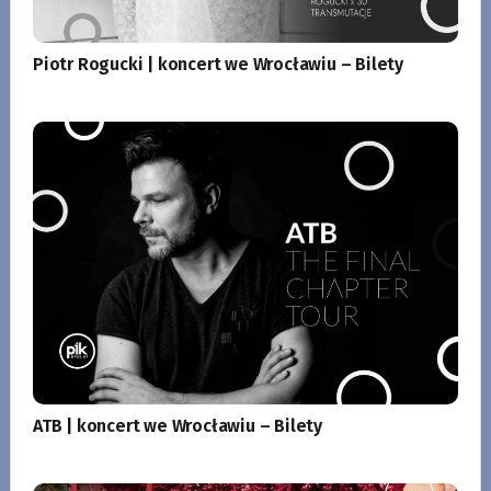
Piotr Rogucki | koncert we Wrocławiu – Bilety
ATB | koncert we Wrocławiu – Bilety