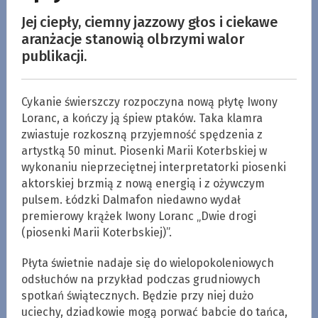
Jej ciepły, ciemny jazzowy głos i ciekawe
aranżacje stanowią olbrzymi walor
publikacji.
Cykanie świerszczy rozpoczyna nową płytę Iwony
Loranc, a kończy ją śpiew ptaków. Taka klamra
zwiastuje rozkoszną przyjemność spędzenia z
artystką 50 minut. Piosenki Marii Koterbskiej w
wykonaniu nieprzeciętnej interpretatorki piosenki
aktorskiej brzmią z nową energią i z ożywczym
pulsem. Łódzki Dalmafon niedawno wydał
premierowy krążek Iwony Loranc „Dwie drogi
(piosenki Marii Koterbskiej)”.
Płyta świetnie nadaje się do wielopokoleniowych
odsłuchów na przykład podczas grudniowych
spotkań świątecznych. Będzie przy niej dużo
uciechy, dziadkowie mogą porwać babcie do tańca,