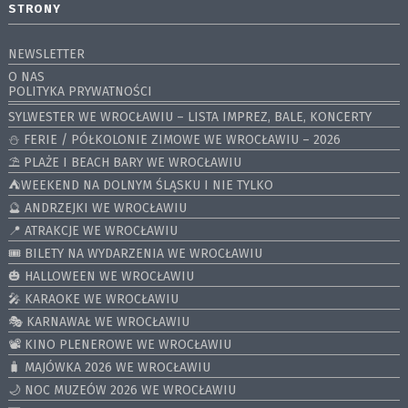
STRONY
NEWSLETTER
O NAS
POLITYKA PRYWATNOŚCI
SYLWESTER WE WROCŁAWIU – LISTA IMPREZ, BALE, KONCERTY
⛄️ FERIE / PÓŁKOLONIE ZIMOWE WE WROCŁAWIU – 2026
⛱️ PLAŻE I BEACH BARY WE WROCŁAWIU
⛺️WEEKEND NA DOLNYM ŚLĄSKU I NIE TYLKO
🔮 ANDRZEJKI WE WROCŁAWIU
📍 ATRAKCJE WE WROCŁAWIU
🎟️ BILETY NA WYDARZENIA WE WROCŁAWIU
🎃 HALLOWEEN WE WROCŁAWIU
🎤 KARAOKE WE WROCŁAWIU
🎭 KARNAWAŁ WE WROCŁAWIU
📽️ KINO PLENEROWE WE WROCŁAWIU
🧳 MAJÓWKA 2026 WE WROCŁAWIU
🌙 NOC MUZEÓW 2026 WE WROCŁAWIU