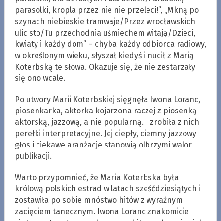
parasolki, kropla przez nie nie przeleci!”, „Mkną po
szynach niebieskie tramwaje/Przez wrocławskich
ulic sto/Tu przechodnia uśmiechem witają/Dzieci,
kwiaty i każdy dom” – chyba każdy odbiorca radiowy,
w określonym wieku, słyszał kiedyś i nucił z Marią
Koterbską te słowa. Okazuje się, że nie zestarzały
się ono wcale.
Po utwory Marii Koterbskiej sięgnęła Iwona Loranc,
piosenkarka, aktorka kojarzona raczej z piosenką
aktorską, jazzową, a nie popularną. I zrobiła z nich
perełki interpretacyjne. Jej ciepły, ciemny jazzowy
głos i ciekawe aranżacje stanowią olbrzymi walor
publikacji.
Warto przypomnieć, że Maria Koterbska była
królową polskich estrad w latach sześćdziesiątych i
zostawiła po sobie mnóstwo hitów z wyraźnym
zacięciem tanecznym. Iwona Loranc znakomicie