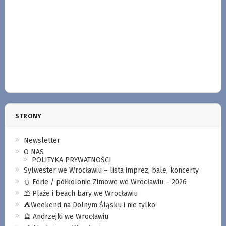
STRONY
Newsletter
O NAS
POLITYKA PRYWATNOŚCI
Sylwester we Wrocławiu – lista imprez, bale, koncerty
⛄️ Ferie / półkolonie Zimowe we Wrocławiu – 2026
⛱️ Plaże i beach bary we Wrocławiu
⛺️Weekend na Dolnym Śląsku i nie tylko
🔮 Andrzejki we Wrocławiu