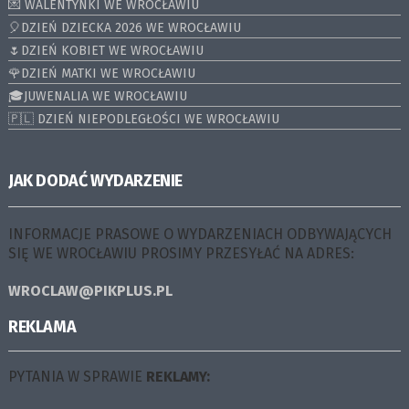
💌 WALENTYNKI WE WROCŁAWIU
🎈DZIEŃ DZIECKA 2026 WE WROCŁAWIU
🌷DZIEŃ KOBIET WE WROCŁAWIU
🌹DZIEŃ MATKI WE WROCŁAWIU
🎓JUWENALIA WE WROCŁAWIU
🇵🇱 DZIEŃ NIEPODLEGŁOŚCI WE WROCŁAWIU
JAK DODAĆ WYDARZENIE
INFORMACJE PRASOWE O WYDARZENIACH ODBYWAJĄCYCH
SIĘ WE WROCŁAWIU PROSIMY PRZESYŁAĆ NA ADRES:
WROCLAW@PIKPLUS.PL
REKLAMA
PYTANIA W SPRAWIE
REKLAMY: