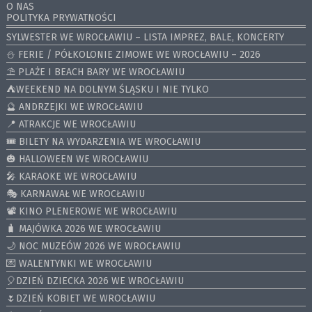
O NAS
POLITYKA PRYWATNOŚCI
SYLWESTER WE WROCŁAWIU – LISTA IMPREZ, BALE, KONCERTY
⛄️ FERIE / PÓŁKOLONIE ZIMOWE WE WROCŁAWIU – 2026
⛱️ PLAŻE I BEACH BARY WE WROCŁAWIU
⛺️WEEKEND NA DOLNYM ŚLĄSKU I NIE TYLKO
🔮 ANDRZEJKI WE WROCŁAWIU
📍 ATRAKCJE WE WROCŁAWIU
🎟️ BILETY NA WYDARZENIA WE WROCŁAWIU
🎃 HALLOWEEN WE WROCŁAWIU
🎤 KARAOKE WE WROCŁAWIU
🎭 KARNAWAŁ WE WROCŁAWIU
📽️ KINO PLENEROWE WE WROCŁAWIU
🧳 MAJÓWKA 2026 WE WROCŁAWIU
🌙 NOC MUZEÓW 2026 WE WROCŁAWIU
💌 WALENTYNKI WE WROCŁAWIU
🎈DZIEŃ DZIECKA 2026 WE WROCŁAWIU
🌷DZIEŃ KOBIET WE WROCŁAWIU