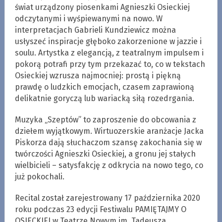
świat urządzony piosenkami Agnieszki Osieckiej
odczytanymi i wyśpiewanymi na nowo. W
interpretacjach Gabrieli Kundziewicz można
usłyszeć inspiracje głęboko zakorzenione w jazzie i
soulu. Artystka z elegancją, z teatralnym impulsem i
pokorą potrafi przy tym przekazać to, co w tekstach
Osieckiej wzrusza najmocniej: prostą i piękną
prawdę o ludzkich emocjach, czasem zaprawioną
delikatnie goryczą lub wariacką siłą rozedrgania.
Muzyka „Szeptów” to zaproszenie do obcowania z
dziełem wyjątkowym. Wirtuozerskie aranżacje Jacka
Piskorza dają słuchaczom szansę zakochania się w
twórczości Agnieszki Osieckiej, a gronu jej stałych
wielbicieli – satysfakcję z odkrycia na nowo tego, co
już pokochali.
Recital został zarejestrowany 17 października 2020
roku podczas 23 edycji Festiwalu PAMIĘTAJMY O
OSIECKIEJ w Teatrze Nowym im. Tadeusza