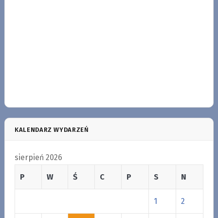
KALENDARZ WYDARZEŃ
sierpień 2026
P
W
Ś
C
P
S
N
1
2