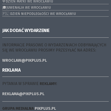
🌹DZIEŃ MATKI WE WROCŁAWIU
🎓JUWENALIA WE WROCŁAWIU
🇵🇱 DZIEŃ NIEPODLEGŁOŚCI WE WROCŁAWIU
JAK DODAĆ WYDARZENIE
INFORMACJE PRASOWE O WYDARZENIACH ODBYWAJĄCYCH
SIĘ WE WROCŁAWIU PROSIMY PRZESYŁAĆ NA ADRES:
WROCLAW@PIKPLUS.PL
REKLAMA
PYTANIA W SPRAWIE
REKLAMY:
REKLAMA@PIKPLUS.PL
GRUPA MEDIALNA
PIKPLUS.PL