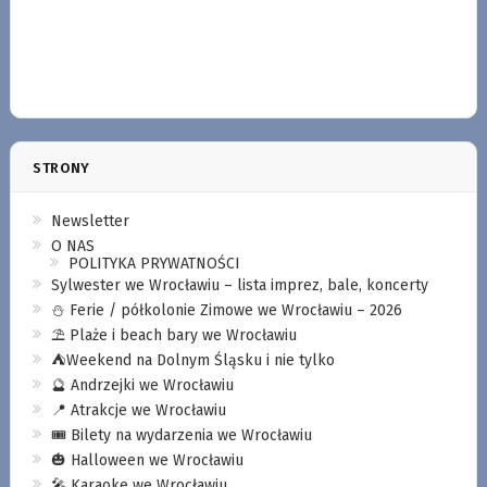
STRONY
Newsletter
O NAS
POLITYKA PRYWATNOŚCI
Sylwester we Wrocławiu – lista imprez, bale, koncerty
⛄️ Ferie / półkolonie Zimowe we Wrocławiu – 2026
⛱️ Plaże i beach bary we Wrocławiu
⛺️Weekend na Dolnym Śląsku i nie tylko
🔮 Andrzejki we Wrocławiu
📍 Atrakcje we Wrocławiu
🎟️ Bilety na wydarzenia we Wrocławiu
🎃 Halloween we Wrocławiu
🎤 Karaoke we Wrocławiu