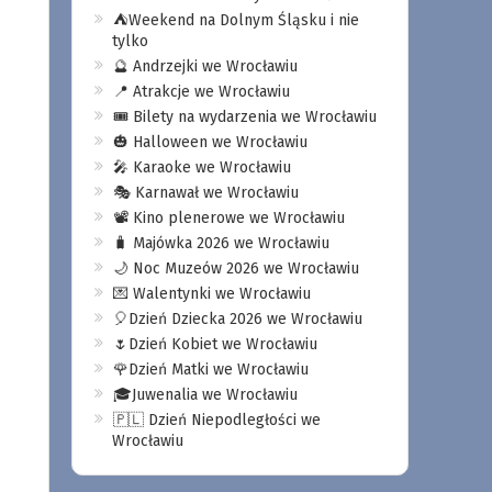
⛺️Weekend na Dolnym Śląsku i nie
tylko
🔮 Andrzejki we Wrocławiu
📍 Atrakcje we Wrocławiu
🎟️ Bilety na wydarzenia we Wrocławiu
🎃 Halloween we Wrocławiu
🎤 Karaoke we Wrocławiu
🎭 Karnawał we Wrocławiu
📽️ Kino plenerowe we Wrocławiu
🧳 Majówka 2026 we Wrocławiu
🌙 Noc Muzeów 2026 we Wrocławiu
💌 Walentynki we Wrocławiu
🎈Dzień Dziecka 2026 we Wrocławiu
🌷Dzień Kobiet we Wrocławiu
🌹Dzień Matki we Wrocławiu
🎓Juwenalia we Wrocławiu
🇵🇱 Dzień Niepodległości we
Wrocławiu