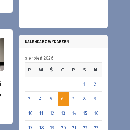
KALENDARZ WYDARZEŃ
sierpień 2026
P
W
Ś
C
P
S
N
i
1
2
a
3
4
5
6
7
8
9
10
11
12
13
14
15
16
17
18
19
20
21
22
23