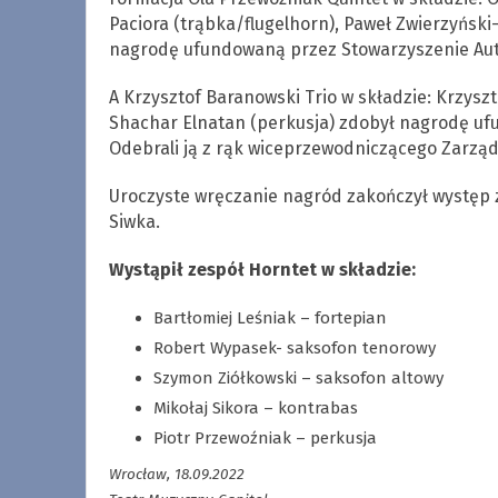
Paciora (trąbka/flugelhorn), Paweł Zwierzyński
nagrodę ufundowaną przez Stowarzyszenie Aut
A Krzysztof Baranowski Trio w składzie: Krzysz
Shachar Elnatan (perkusja) zdobył nagrodę u
Odebrali ją z rąk wiceprzewodniczącego Zarzą
Uroczyste wręczanie nagród zakończył występ 
Siwka.
Wystąpił zespół Horntet w składzie:
Bartłomiej Leśniak – fortepian
Robert Wypasek- saksofon tenorowy
Szymon Ziółkowski – saksofon altowy
Mikołaj Sikora – kontrabas
Piotr Przewoźniak – perkusja
Wrocław, 18.09.2022