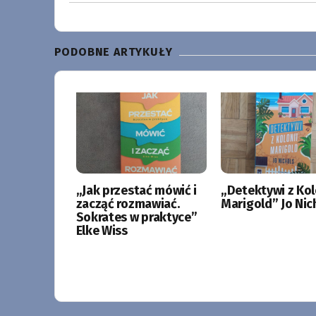
PODOBNE ARTYKUŁY
„Jak przestać mówić i
„Detektywi z Kol
zacząć rozmawiać.
Marigold” Jo Nic
Sokrates w praktyce”
Elke Wiss