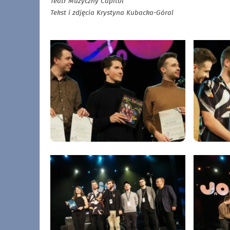
Teatr Muzyczny Capitol
Tekst i zdjęcia Krystyna Kubacka-Góral