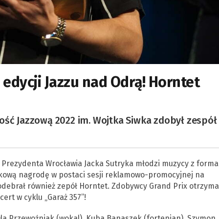
edycji Jazzu nad Odrą! Horntet
ość Jazzową 2022 im. Wojtka Siwka zdobył zespół
Prezydenta Wrocławia Jacka Sutryka młodzi muzycy z formac
tkową nagrodę w postaci sesji reklamowo-promocyjnej na
ebrał również zepół Horntet. Zdobywcy Grand Prix otrzymal
ert w cyklu „Garaż 357”!
Ola Przewoźniak (wokal), Kuba Banaszek (fortepian), Szymon