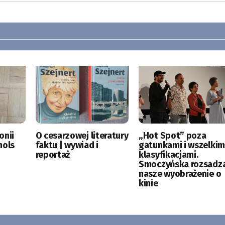
onii
O cesarzowej literatury
„Hot Spot” poza
hols
faktu | wywiad i
gatunkami i wszelkim
reportaż
klasyfikacjami.
Smoczyńska rozsadz
nasze wyobrażenie o
kinie