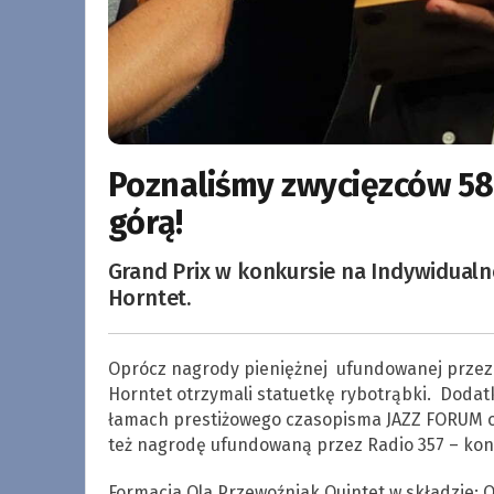
Poznaliśmy zwycięzców 58 
górą!
Grand Prix w konkursie na Indywidualn
Horntet.
Oprócz nagrody pieniężnej ufundowanej przez 
Horntet otrzymali statuetkę rybotrąbki. Doda
łamach prestiżowego czasopisma JAZZ FORUM od
też nagrodę ufundowaną przez Radio 357 – konc
Formacja Ola Przewoźniak Quintet w składzie: 