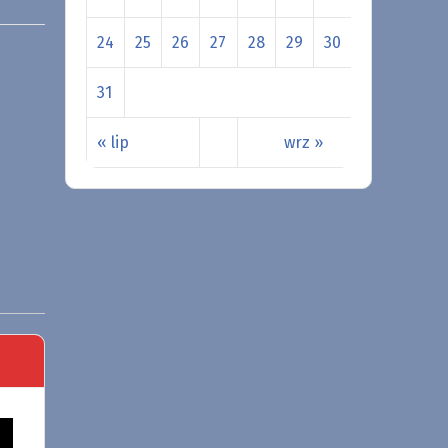
24
25
26
27
28
29
30
31
« lip
wrz »