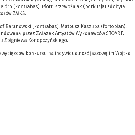
-Pióro (kontrabas), Piotr Przewoźniak (perkusja) zdobyła
orów ZAiKS.
tof Baranowski (kontrabas), Mateusz Kaszuba (fortepian),
fundowaną przez Związek Artystów Wykonawców STOART.
du Zbigniewa Konopczyńskiego.
zwycięzców konkursu na indywidualność jazzową im Wojtka