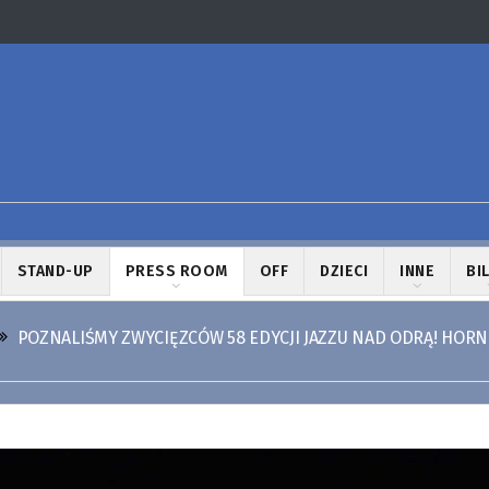
STAND-UP
PRESS ROOM
OFF
DZIECI
INNE
BI
POZNALIŚMY ZWYCIĘZCÓW 58 EDYCJI JAZZU NAD ODRĄ! HOR