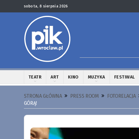
sobota, 8 sierpnia 2026
TEATR
ART
KINO
MUZYKA
FESTIWAL
STRONA GŁÓWNA
PRESS ROOM
FOTORELACJA
GÓRĄ!