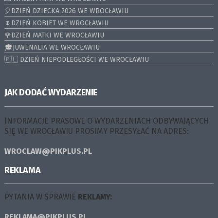
🎈DZIEŃ DZIECKA 2026 WE WROCŁAWIU
🌷DZIEŃ KOBIET WE WROCŁAWIU
🌹DZIEŃ MATKI WE WROCŁAWIU
🎓JUWENALIA WE WROCŁAWIU
🇵🇱 DZIEŃ NIEPODLEGŁOŚCI WE WROCŁAWIU
JAK DODAĆ WYDARZENIE
INFORMACJE PRASOWE O WYDARZENIACH ODBYWAJĄCYCH
SIĘ WE WROCŁAWIU PROSIMY PRZESYŁAĆ NA ADRES:
WROCLAW@PIKPLUS.PL
REKLAMA
PYTANIA W SPRAWIE
REKLAMY:
REKLAMA@PIKPLUS.PL