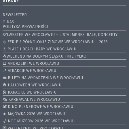
STRONY
NEWSLETTER
O NAS
POLITYKA PRYWATNOŚCI
SYLWESTER WE WROCŁAWIU – LISTA IMPREZ, BALE, KONCERTY
⛄️ FERIE / PÓŁKOLONIE ZIMOWE WE WROCŁAWIU – 2026
⛱️ PLAŻE I BEACH BARY WE WROCŁAWIU
⛺️WEEKEND NA DOLNYM ŚLĄSKU I NIE TYLKO
🔮 ANDRZEJKI WE WROCŁAWIU
📍 ATRAKCJE WE WROCŁAWIU
🎟️ BILETY NA WYDARZENIA WE WROCŁAWIU
🎃 HALLOWEEN WE WROCŁAWIU
🎤 KARAOKE WE WROCŁAWIU
🎭 KARNAWAŁ WE WROCŁAWIU
📽️ KINO PLENEROWE WE WROCŁAWIU
🧳 MAJÓWKA 2026 WE WROCŁAWIU
🌙 NOC MUZEÓW 2026 WE WROCŁAWIU
💌 WALENTYNKI WE WROCŁAWIU