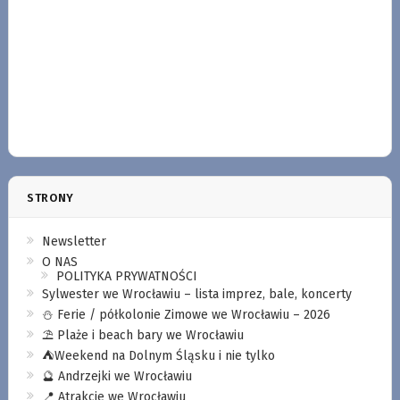
STRONY
Newsletter
O NAS
POLITYKA PRYWATNOŚCI
Sylwester we Wrocławiu – lista imprez, bale, koncerty
⛄️ Ferie / półkolonie Zimowe we Wrocławiu – 2026
⛱️ Plaże i beach bary we Wrocławiu
⛺️Weekend na Dolnym Śląsku i nie tylko
🔮 Andrzejki we Wrocławiu
📍 Atrakcje we Wrocławiu